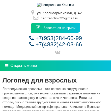
ул. Красноармейская, д. 42
central.clinic32@mail.ru
Записаться на прием
+7(953)284-60-99
+7(4832)42-03-66
Открыть меню
Главная
О клинике
Логопед для взрослых
Услуги
Прейскурант
Логопедическая проблема - это не только затруднение в
Врачи
произношении слов, она может оказывать серьезное влияние на
Расписание
общение, самооценку и качество жизни человека. Если вы
Лицензии
столкнулись с такими трудностями и ищете квалифицированную
Контакты
помощь, Медицинский центр «Центральная Клиника» в Брянске